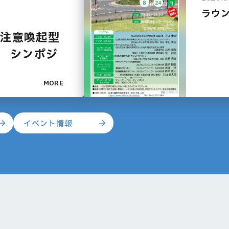
ラウ
式注意喚起型
て シンポジ
MORE
イベント情報