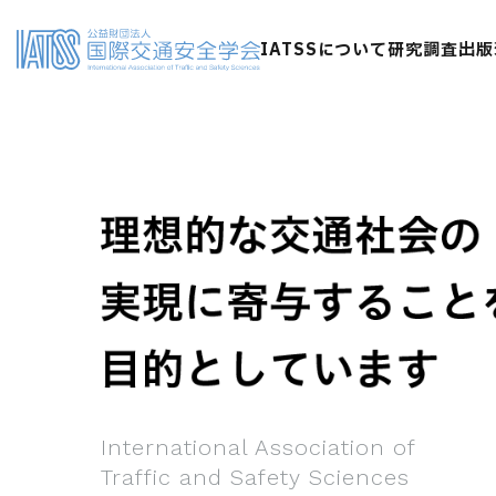
IATSSについて
研究調査
出版
International Association of
Traffic and Safety Sciences